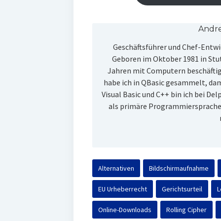
Andre
Geschäftsführer und Chef-Entw
Geboren im Oktober 1981 in Stut
Jahren mit Computern beschäfti
habe ich in QBasic gesammelt, dama
Visual Basic und C++ bin ich bei De
als primäre Programmiersprach
Alternativen
Bildschirmaufnahme
EU Urheberrecht
Gerichtsurteil
L
Online-Downloads
Rolling Cipher