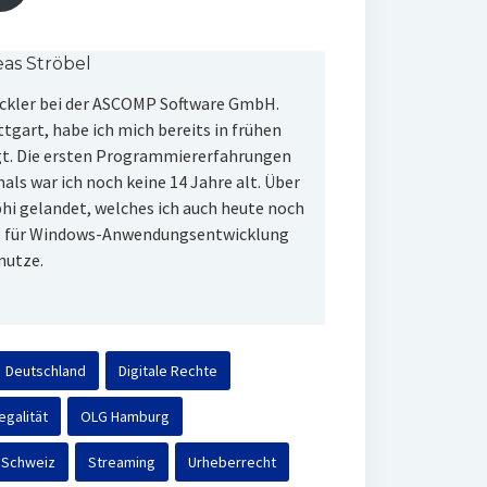
as Ströbel
ickler bei der ASCOMP Software GmbH.
tgart, habe ich mich bereits in frühen
gt. Die ersten Programmiererfahrungen
ls war ich noch keine 14 Jahre alt. Über
lphi gelandet, welches ich auch heute noch
e für Windows-Anwendungsentwicklung
nutze.
Deutschland
Digitale Rechte
egalität
OLG Hamburg
Schweiz
Streaming
Urheberrecht