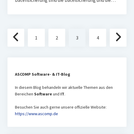
Datensicherung sind die Dateisicherung und die…
Seitennummerierung
1
2
3
4
der
Beiträge
ASCOMP Software- & IT-Blog
In diesem Blog behandeln wir aktuelle Themen aus den
Bereichen
Software
und
IT
.
Besuchen Sie auch gerne unsere offizielle Website:
https://www.ascomp
.de