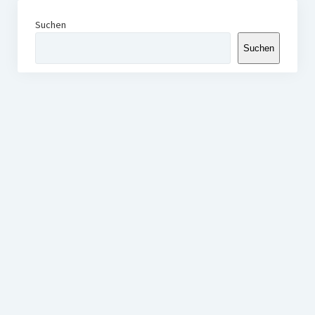
Suchen
Suchen
ASCOMP Blog | Der Software- & IT-Blog
Startup Blog
von Compete Themes.